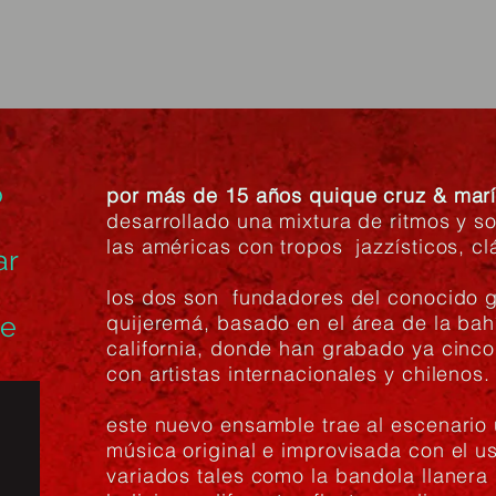
o
por más de 15 años quique cruz & mar
desarrollado una mixtura de ritmos y s
las américas con tropos jazzísticos, cl
ar
los dos son fundadores del conocido g
se
quijeremá, basado en el área de la bah
california, donde han grabado ya cinc
con artistas internacionales y chilenos
este nuevo ensamble trae al escenario
música original e improvisada con el u
variados tales como la bandola llanera