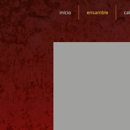
início
ensamble
ca